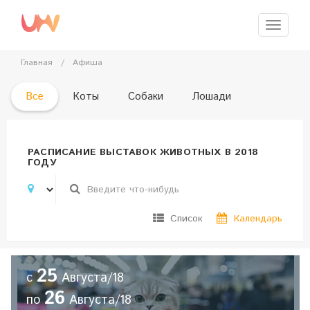
Перейти
к
Меню
главному
содержимому
Главная
/
Афиша
Все
Коты
Собаки
Лошади
РАСПИСАНИЕ ВЫСТАВОК ЖИВОТНЫХ В 2018
ГОДУ
Список
Календарь
25
с
Августа/18
26
по
Августа/18