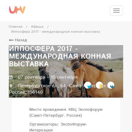
Перейти
к
Меню
главному
содержимому
Главная
/
Афиша
/
Иппосфера 2017 - международная конная выставка
Назад
ИППОСФЕРА 2017 -
МЕЖДУНАРОДНАЯ КОННАЯ
ВЫСТАВКА
07 сентября
–
10 сентября
Петербургское ш., 64, Санкт-Петербург,
Россия, 196140
Место проведения: КВЦ Экспофорум
(Санкт-Петербург, Россия)
Организаторы: ЭкспоФорум-
Интернэшнл