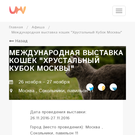
Перейти
к
Меню
главному
содержимому
Главная
/
Афиша
/
Международная выставка кошек "Хрустальный Кубок Москвы"
Назад
МЕЖДУНАРОДНАЯ ВЫСТАВКА
КОШЕК "ХРУСТАЛЬНЫЙ
КУБОК МОСКВЫ"
26 ноября
–
27 ноября
Москва , Сокольники, павильон 11
Дата проведения выставки:
26.11.2016-27.11.2016
Город (место проведения): Москва ,
Сокольники, павильон 11