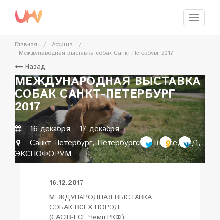
Перейти
к
Меню
главному
содержимому
Главная
/
Афиша
/
Международная выставка собак Санкт-Петербург 2017
Назад
МЕЖДУНАРОДНАЯ ВЫСТАВКА
СОБАК САНКТ-ПЕТЕРБУРГ
2017
16 декабря
–
17 декабря
Санкт-Петербург, Петербургское шоссе, 64/1,
ЭКСПОФОРУМ
16.12.2017
МЕЖДУНАРОДНАЯ ВЫСТАВКА
СОБАК ВСЕХ ПОРОД
(CACIB-FCI, Чемп.РКФ)