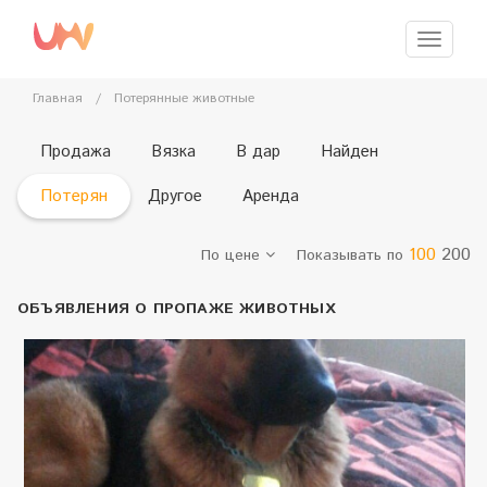
Перейти
к
Меню
главному
содержимому
Главная
/
Потерянные животные
Продажа
Вязка
В дар
Найден
Потерян
Другое
Аренда
100
200
По цене
Показывать по
ОБЪЯВЛЕНИЯ О ПРОПАЖЕ ЖИВОТНЫХ