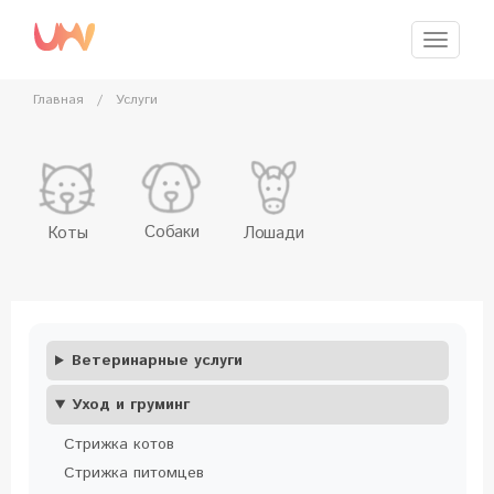
Перейти
к
Меню
главному
содержимому
Главная
/
Услуги
Собаки
Коты
Лошади
Ветеринарные услуги
Уход и груминг
Стрижка котов
Стрижка питомцев