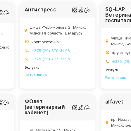
SQ-LAP
Антистресс
Ветерин
госпитал
улица Филимонова 2, Минск,
к,
Минская область, Беларусь
улица Тим
круглосуточно
Минск, Бе
одных
+375 (29) 670-31-98
круглосу
+375 (29) 773-31-98
+375 (29
Услуги:
Услуги:
Ветклиника
Ветклиника
ФОвет
alfavet
(ветеринарный
кабинет)
пр. Незав
Минск, Бе
ул. Вильямса 45, Минск,