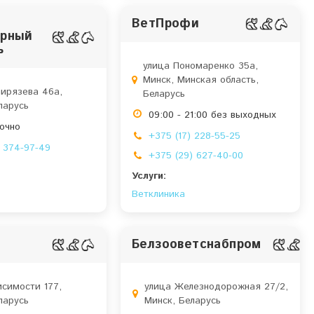
ВетПрофи
арный
ь
улица Пономаренко 35a,
Минск, Минская область,
ирязева 46а,
Беларусь
ларусь
09:00 - 21:00 без выходных
точно
+375 (17) 228-55-25
) 374-97-49
+375 (29) 627-40-00
Услуги:
Ветклиника
Белзооветснабпром
исимости 177,
улица Железнодорожная 27/2,
ларусь
Минск, Беларусь