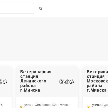
Search
Поиск
Ветеринарная
Ветерина
станция
станция
Ленинского
Московск
района
района
г.Минска
г.Минска
6,
улица Семёнова 32а, Минск,
улица Гур