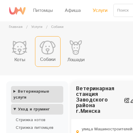
Перейти
к
Питомцы
Афиша
Услуги
главному
содержимому
Главная
/
Услуги
/
Собаки
Собаки
Коты
Лошади
Ветеринарная
Ветеринарные
станция
услуги
Заводского
района
Уход и груминг
г.Минска
Стрижка котов
Стрижка питомцев
улица Машиностроителей 