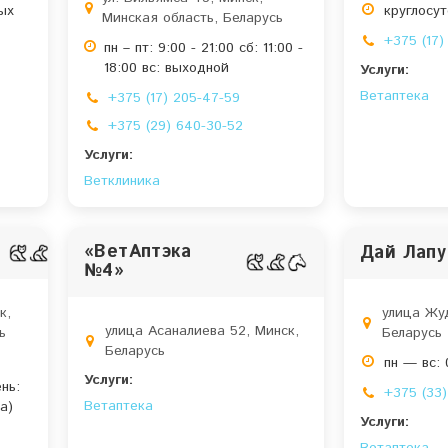
ых
круглосу
Минская область, Беларусь
+375 (17)
пн – пт: 9:00 - 21:00 сб: 11:00 -
18:00 вс: выходной
Услуги:
Ветаптека
+375 (17) 205-47-59
+375 (29) 640-30-52
Услуги:
Ветклиника
«ВетАптэка
Дай Лапу
№4»
к,
улица Жуд
улица Асаналиева 52, Минск,
ь
Беларусь
Беларусь
пн — вс:
Услуги:
нь:
+375 (33)
Ветаптека
а)
Услуги: