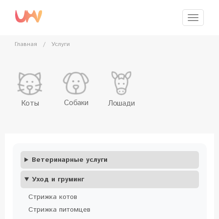
Перейти
к
Меню
главному
содержимому
Главная
/
Услуги
Собаки
Коты
Лошади
Ветеринарные услуги
Уход и груминг
Стрижка котов
Стрижка питомцев